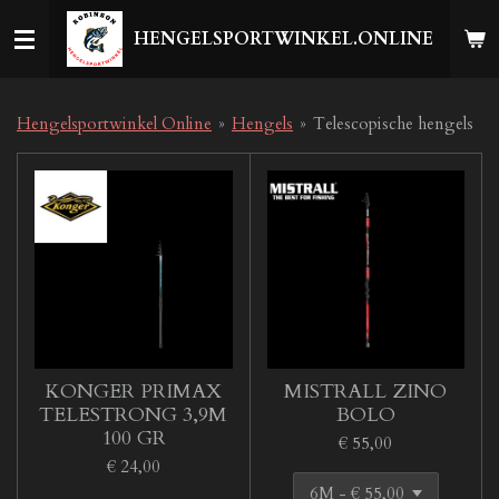
Ga
HENGELSPORTWINKEL.ONLINE
direct
naar
de
hoofdinhoud
Hengelsportwinkel Online
»
Hengels
»
Telescopische hengels
KONGER PRIMAX
MISTRALL ZINO
TELESTRONG 3,9M
BOLO
100 GR
€ 55,00
€ 24,00