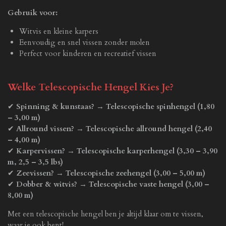
Gebruik voor:
Witvis en kleine karpers
Eenvoudig en snel vissen zonder molen
Perfect voor kinderen en recreatief vissen
Welke Telescopische Hengel Kies Je?
✔
Spinning & kunstaas?
→
Telescopische spinhengel (1,80
– 3,00 m)
✔
Allround vissen?
→
Telescopische allround hengel (2,40
– 4,00 m)
✔
Karpervissen?
→
Telescopische karperhengel (3,30 – 3,90
m, 2,5 – 3,5 lbs)
✔
Zeevissen?
→
Telescopische zeehengel (3,00 – 5,00 m)
✔
Dobber & witvis?
→
Telescopische vaste hengel (3,00 –
8,00 m)
Met een telescopische hengel ben je altijd klaar om te vissen,
waar je ook bent!