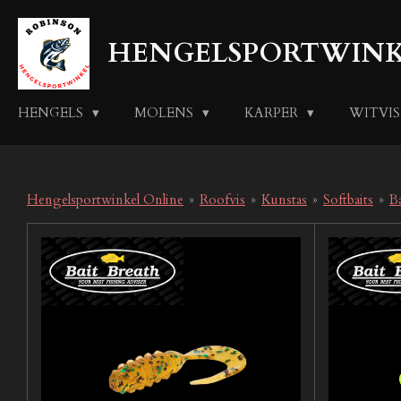
Ga
direct
HENGELSPORTWINK
naar
de
hoofdinhoud
HENGELS
MOLENS
KARPER
WITVI
Hengelsportwinkel Online
»
Roofvis
»
Kunstas
»
Softbaits
»
Ba