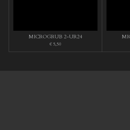
MICROGRUB 2-UR24
MI
€ 5,50