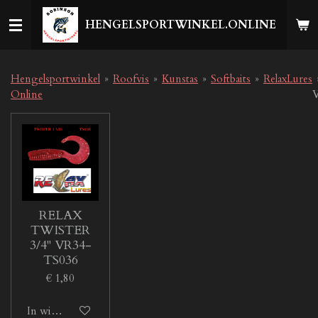
Ga
HENGELSPORTWINKEL.ONLINE
direct
naar
de
hoofdinhoud
Hengelsportwinkel
»
Roofvis
»
Kunstas
»
Softbaits
»
RelaxLures
Online
V
RELAX
TWISTER
3/4'' VR34-
TS036
€ 1,80
In winkelwagen