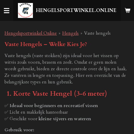
Ga
HENGELSPORTWINKEL.ONLINE
direct
naar
de
hoofdinhoud
Hengelsportwinkel Online
»
Hengels
»
Vaste hengels
Vaste Hengels – Welke Kies Je?
Vaste hengels (vaste stokken) zijn ideaal voor het vissen op
witvis zoals voorn, brasem en zeelt. Omdat er geen molen
wordt gebruikt, bieden ze directe controle over de lijn en haak.
Ze variëren in lengte en toepassing. Hier een overzicht van de
belangrijkste types en hun gebruik.
1. Korte Vaste Hengel (3-6 meter)
✅
Ideaal voor beginners en recreatief vissen
✅ Licht en makkelijk hanteerbaar
✅ Geschikt voor
kleine vijvers en wateren
Gebruik voor: