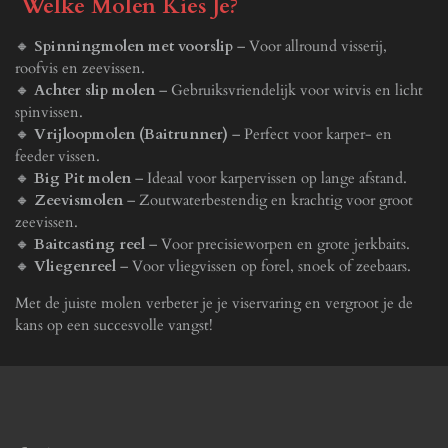
Welke Molen Kies Je?
🔸
Spinningmolen met voorslip
– Voor allround visserij,
roofvis en zeevissen.
🔸
Achter slip molen
– Gebruiksvriendelijk voor witvis en licht
spinvissen.
🔸
Vrijloopmolen (Baitrunner)
– Perfect voor karper- en
feeder vissen.
🔸
Big Pit molen
– Ideaal voor karpervissen op lange afstand.
🔸
Zeevismolen
– Zoutwaterbestendig en krachtig voor groot
zeevissen.
🔸
Baitcasting reel
– Voor precisieworpen en grote jerkbaits.
🔸
Vliegenreel
– Voor vliegvissen op forel, snoek of zeebaars.
Met de juiste molen verbeter je je viservaring en vergroot je de
kans op een succesvolle vangst!