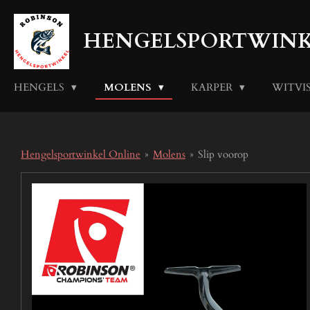
Ga
direct
HENGELSPORTWINK
naar
de
hoofdinhoud
HENGELS
MOLENS
KARPER
WITVI
Hengelsportwinkel Online
»
Molens
»
Slip voorop