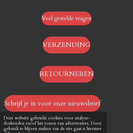
Veel gestelde vragen
VERZENDING
RETOURNEREN
Schrijf je in voor onze nieuwsbrief
© 2023 - 2026 Hengelsportwinkel.online
Deze website gebruikt cookies voor analyse-
Powered by
JouwWeb
doeleinden en/of het tonen van advertenties. Door
gebruik te blijven maken van de site gaat u hiermee