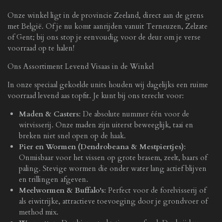
Onze winkel ligt in de provincie Zeeland, direct aan de grens
met België. Of je nu komt aanrijden vanuit Terneuzen, Zelzate
of Gent; bij ons stop je eenvoudig voor de deur om je verse
voorraad op te halen!
Ons Assortiment Levend Visaas in de Winkel
In onze speciaal gekoelde units houden wij dagelijks een ruime
voorraad levend aas topfit. Je kunt bij ons terecht voor:
Maden & Casters
: De absolute nummer één voor de
witvisserij. Onze maden zijn uiterst beweeglijk, taai en
breken niet snel open op de haak.
Pier en Wormen (Dendrobeana & Mestpiertjes)
:
Onmisbaar voor het vissen op grote brasem, zeelt, baars of
paling. Stevige wormen die onder water lang actief blijven
en trillingen afgeven.
Meelwormen & Buffalo's
: Perfect voor de forelvisserij of
als eiwitrijke, attractieve toevoeging door je grondvoer of
method mix.