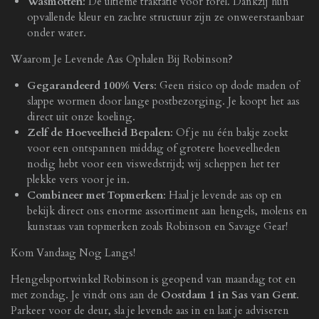
Wasmotten
: De ultieme traktatie voor forel. Dankzij hun
opvallende kleur en zachte structuur zijn ze onweerstaanbaar
onder water.
Waarom Je Levende Aas Ophalen Bij Robinson?
Gegarandeerd 100% Vers
: Geen risico op dode maden of
slappe wormen door lange postbezorging. Je koopt het aas
direct uit onze koeling.
Zelf de Hoeveelheid Bepalen
: Of je nu één bakje zoekt
voor een ontspannen middag of grotere hoeveelheden
nodig hebt voor een viswedstrijd; wij scheppen het ter
plekke vers voor je in.
Combineer met Topmerken
: Haal je levende aas op en
bekijk direct ons enorme assortiment aan hengels, molens en
kunstaas van topmerken zoals Robinson en Savage Gear!
Kom Vandaag Nog Langs!
Hengelsportwinkel Robinson is geopend van maandag tot en
met zondag. Je vindt ons aan de
Oostdam 1 in Sas van Gent
.
Parkeer voor de deur, sla je levende aas in en laat je adviseren