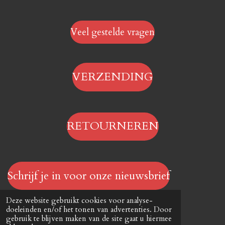
Veel gestelde vragen
VERZENDING
RETOURNEREN
Schrijf je in voor onze nieuwsbrief
© 2023 - 2026 Hengelsportwinkel.online
Deze website gebruikt cookies voor analyse-
Powered by
JouwWeb
doeleinden en/of het tonen van advertenties. Door
gebruik te blijven maken van de site gaat u hiermee