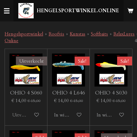
Ga
HENGELSPORTWINKEL.ONLINE
direct
naar
de
hoofdinhoud
Hengelsportwinkel
»
Roofvis
»
Kunstas
»
Softbaits
»
RelaxLures
Online
4
Uitverkocht
Sale!
Sale!
OHIO 4 S060
OHIO 4 L646
OHIO 4 S030
€ 14,00
€ 14,00
€ 14,00
€ 15,00
€ 15,00
€ 15,00
Uitverkocht
In winkelwagen
In winkelwagen