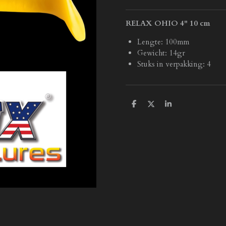
RELAX OHIO 4" 10 cm
Lengte: 100mm
Gewicht: 14gr
Stuks in verpakking: 4
D
D
S
e
e
h
l
e
a
e
l
r
n
e