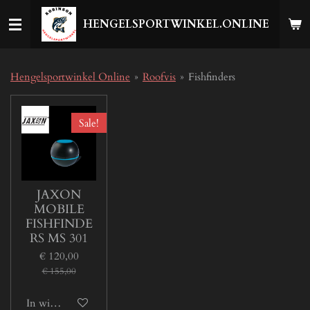
Ga
HENGELSPORTWINKEL.ONLINE
direct
naar
de
hoofdinhoud
Hengelsportwinkel Online
»
Roofvis
»
Fishfinders
Sale!
JAXON
MOBILE
FISHFINDE
RS MS 301
€ 120,00
€ 155,00
In winkelwagen