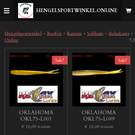
Ga
HENGELSPORTWINKEL.ONLINE
direct
naar
de
hoofdinhoud
Hengelsportwinkel
»
Roofvis
»
Kunstas
»
Softbaits
»
RelaxLures
»
Online
7,
Sale!
Sale!
OKLAHOMA
OKLAHOMA
OKL75-L001
OKL75-L089
€ 10,00
€ 10,00
€ 12,00
€ 12,00