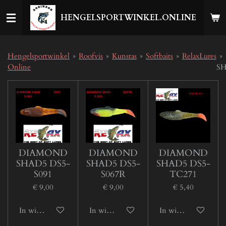
Ga
HENGELSPORTWINKEL.ONLINE
direct
naar
de
hoofdinhoud
Hengelsportwinkel
»
Roofvis
»
Kunstas
»
Softbaits
»
RelaxLures
»
Online
SH
DIAMOND
DIAMOND
DIAMOND
SHAD5 DS5-
SHAD5 DS5-
SHAD5 DS5-
S091
S067R
TC271
€ 9,00
€ 9,00
€ 5,40
In winkelwagen
In winkelwagen
In winkelwagen