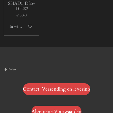
SHAD5 DS5-
TC282
€ 5,40
In winkelwagen
Delen
Contact Verzending en levering
Algemene Voorwaarden