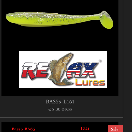
BASS5-L161
€ 8,00
€ 9,00
Sale!