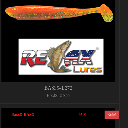
BASS5-L272
€ 8,00
€ 9,00
Sale!