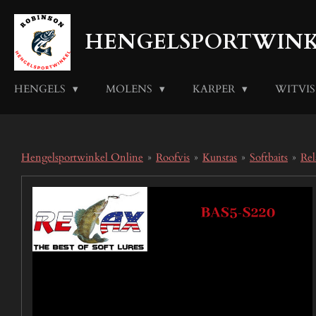
Ga
direct
HENGELSPORTWINK
naar
de
hoofdinhoud
HENGELS
MOLENS
KARPER
WITVI
Hengelsportwinkel Online
»
Roofvis
»
Kunstas
»
Softbaits
»
Rel