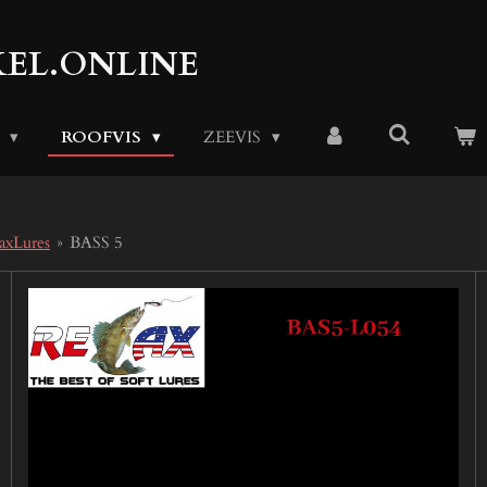
EL.ONLINE
S
ROOFVIS
ZEEVIS
axLures
»
BASS 5