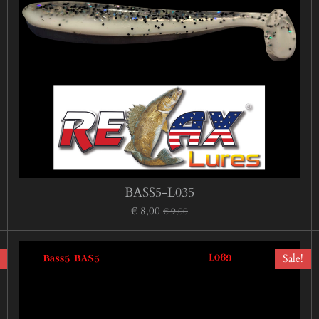
BASS5-L035
€ 8,00
€ 9,00
Sale!