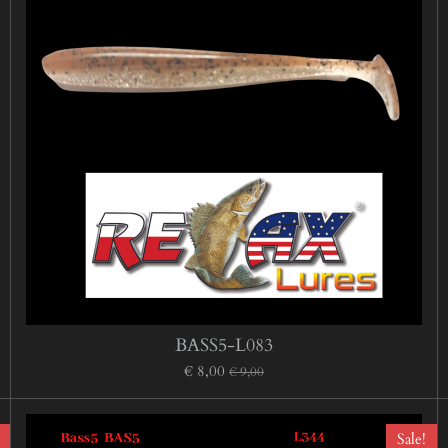
BASS5-L083
€ 8,00
€ 9,00
Sale!