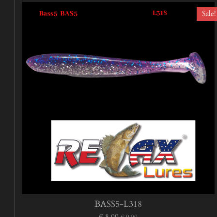
Sale!
BASS5-L318
€ 8,00
€ 9,00