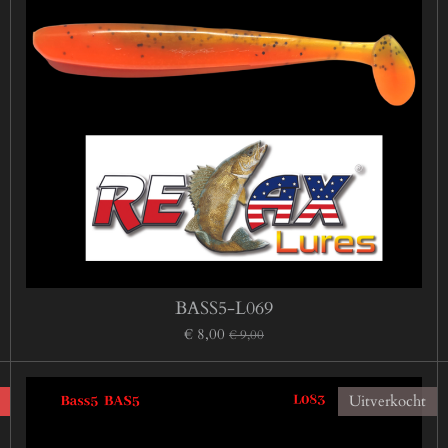
BASS5-L069
€ 8,00
€ 9,00
Uitverkocht