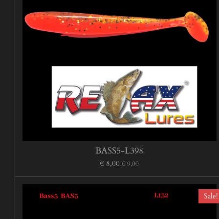
BASS5-L398
€ 8,00
€ 9,00
Sale!