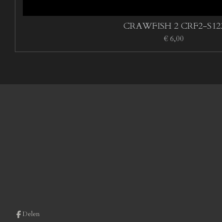
CRAWFISH 2 CRF2-S12
€ 6,00
Delen