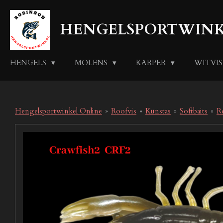
Ga
direct
HENGELSPORTWINK
naar
de
hoofdinhoud
HENGELS
MOLENS
KARPER
WITVI
Hengelsportwinkel Online
»
Roofvis
»
Kunstas
»
Softbaits
»
R