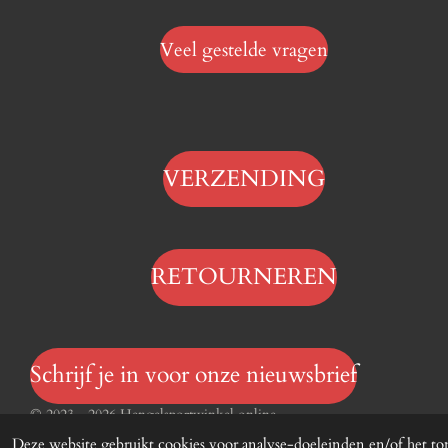
Veel gestelde vragen
VERZENDING
RETOURNEREN
Schrijf je in voor onze nieuwsbrief
© 2023 - 2026 Hengelsportwinkel.online
Deze website gebruikt cookies voor analyse-doeleinden en/of het ton