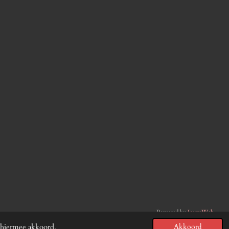
Powered by
JouwWeb
 hiermee akkoord.
Akkoord