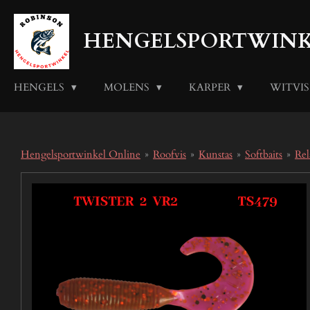
Ga
direct
HENGELSPORTWINK
naar
de
hoofdinhoud
HENGELS
MOLENS
KARPER
WITVI
Hengelsportwinkel Online
»
Roofvis
»
Kunstas
»
Softbaits
»
Rel