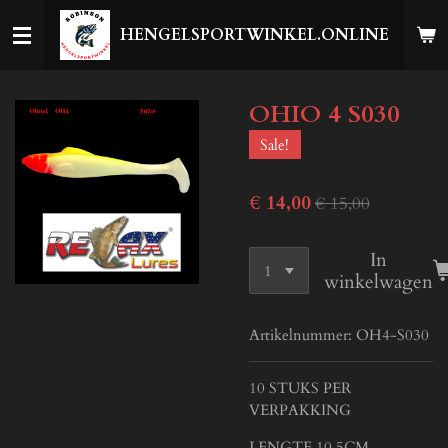
Ga
HENGELSPORTWINKEL.ONLINE
direct
naar
de
OHIO 4 S030
hoofdinhoud
Sale!
€ 14,00
€ 15,00
In
winkelwagen
Artikelnummer:
OH4-S030
10 STUKS PER
VERPAKKING
LENGTE 10,5CM