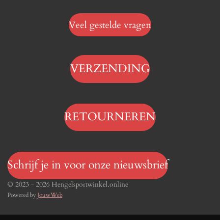
Veel gestelde vragen
VERZENDING
RETOURNEREN
Schrijf je in voor onze nieuwsbrief
© 2023 - 2026 Hengelsportwinkel.online
Powered by
JouwWeb