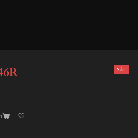
46R
Sale!
n