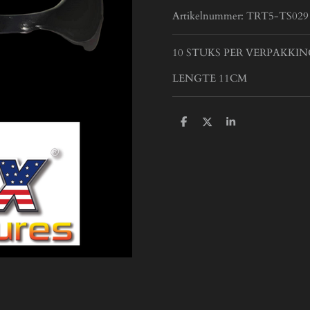
Artikelnummer:
TRT5-TS029
10 STUKS PER VERPAKKIN
LENGTE 11CM
D
D
S
e
e
h
l
e
a
e
l
r
n
e