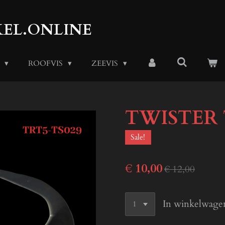
EL.ONLINE
S
ROOFVIS
ZEEVIS
TWISTER 
Sale!
€ 10,00
€ 12,00
In winkelwage