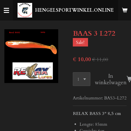
Ga
HENGELSPORTWINKEL.ONLINE
direct
naar
de
BAAS 3 L272
hoofdinhoud
Sale!
€ 10,00
€ 11,00
In
winkelwagen
Artikelnummer:
BAS3-L272
RELAX BASS 3" 8,5 cm
Lengte: 85mm
Gewicht: 6gr