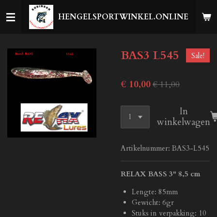
Ga
HENGELSPORTWINKEL.ONLINE
direct
naar
de
BAS3 L545
hoofdinhoud
Sale!
€ 10,00
€ 11,00
In
winkelwagen
Artikelnummer:
BAS3-L545
RELAX BASS 3" 8,5 cm
Lengte: 85mm
Gewicht: 6gr
Stuks in verpakking: 10