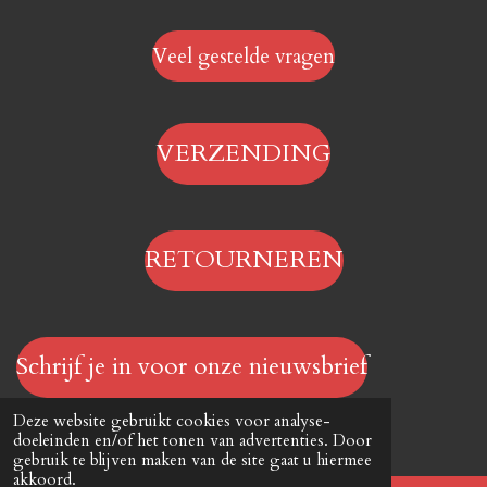
Veel gestelde vragen
VERZENDING
RETOURNEREN
Schrijf je in voor onze nieuwsbrief
© 2023 - 2026 Hengelsportwinkel.online
Deze website gebruikt cookies voor analyse-
Powered by
JouwWeb
doeleinden en/of het tonen van advertenties. Door
gebruik te blijven maken van de site gaat u hiermee
akkoord.