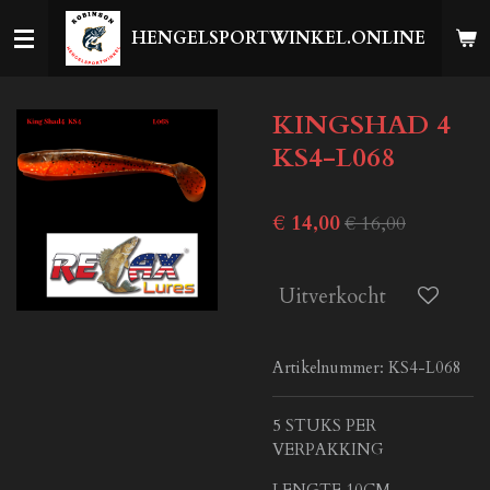
Ga
HENGELSPORTWINKEL.ONLINE
direct
naar
de
KINGSHAD 4
hoofdinhoud
KS4-L068
€ 14,00
€ 16,00
Uitverkocht
Artikelnummer:
KS4-L068
5 STUKS PER
VERPAKKING
LENGTE 10CM