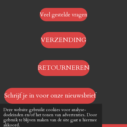
Veel gestelde vragen
VERZENDING
RETOURNEREN
Schrijf je in voor onze nieuwsbrief
© 2023 - 2026 Hengelsportwinkel.online
Deze website gebruikt cookies voor analyse-
Powered by
JouwWeb
doeleinden en/of het tonen van advertenties. Door
gebruik te blijven maken van de site gaat u hiermee
akkoord.