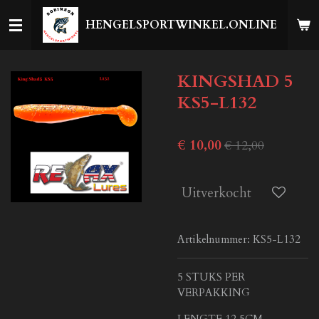
Ga
HENGELSPORTWINKEL.ONLINE
direct
naar
de
KINGSHAD 5
hoofdinhoud
KS5-L132
€ 10,00
€ 12,00
Uitverkocht
Artikelnummer:
KS5-L132
5 STUKS PER
VERPAKKING
LENGTE 12,5CM