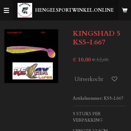
Ga
HENGELSPORTWINKEL.ONLINE
direct
naar
de
KINGSHAD 5
hoofdinhoud
KS5-L667
€ 10,00
€ 12,00
Uitverkocht
Artikelnummer:
KS5-L667
5 STUKS PER
VERPAKKING
LENGTE 12,5CM