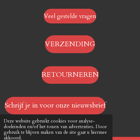
Veel gestelde vragen
VERZENDING
RETOURNEREN
Schrijf je in voor onze nieuwsbrief
© 2023 - 2026 Hengelsportwinkel.online
Deze website gebruikt cookies voor analyse-
Powered by
JouwWeb
doeleinden en/of het tonen van advertenties. Door
gebruik te blijven maken van de site gaat u hiermee
akkoord.