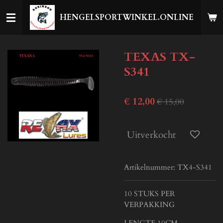
Ga
HENGELSPORTWINKEL.ONLINE
direct
naar
de
TEXAS TX-
hoofdinhoud
S341
€ 12,00
€ 15,00
Uitverkocht
Artikelnummer:
TX4-S341
10 STUKS PER
VERPAKKING
LENGTE 10CM