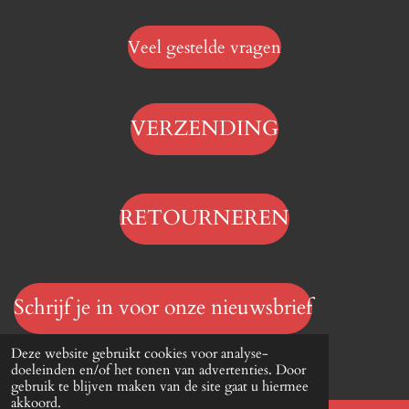
Veel gestelde vragen
VERZENDING
RETOURNEREN
Schrijf je in voor onze nieuwsbrief
© 2023 - 2026 Hengelsportwinkel.online
Deze website gebruikt cookies voor analyse-
Powered by
JouwWeb
doeleinden en/of het tonen van advertenties. Door
gebruik te blijven maken van de site gaat u hiermee
akkoord.