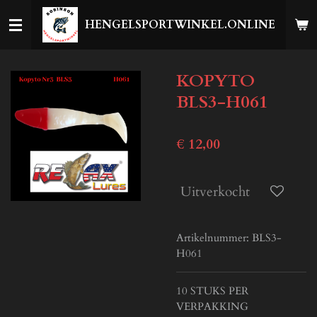
Ga
HENGELSPORTWINKEL.ONLINE
direct
naar
de
KOPYTO
hoofdinhoud
BLS3-H061
€ 12,00
Uitverkocht
Artikelnummer:
BLS3-
H061
10 STUKS PER
VERPAKKING