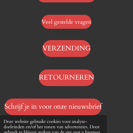
Veel gestelde vragen
VERZENDING
RETOURNEREN
Schrijf je in voor onze nieuwsbrief
© 2023 - 2026 Hengelsportwinkel.online
Deze website gebruikt cookies voor analyse-
Powered by
JouwWeb
doeleinden en/of het tonen van advertenties. Door
gebruik te blijven maken van de site gaat u hiermee