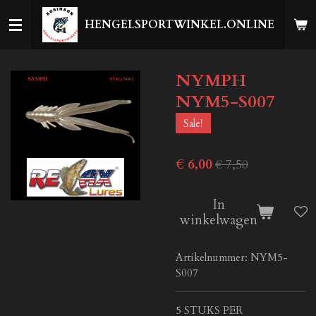
Ga
HENGELSPORTWINKEL.ONLINE
direct
naar
de
NYMPH
hoofdinhoud
NYM5-S007
Sale!
€ 6,00
€ 7,50
In
winkelwagen
Artikelnummer:
NYM5-
S007
5 STUKS PER