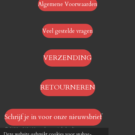
Algemene Voorwaarden
Veel gestelde vragen
VERZENDING
RETOURNEREN
Schrijf je in voor onze nieuwsbrief
© 2023 - 2026 Hengelsportwinkel.online
Deze website gebruikt cookies voor analyse-