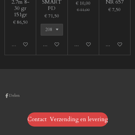
2.7m 8-
SMART
NR 657
€ 10,00
30 gr
FD
€ 7,50
€ 11,00
151gr
€ 71,50
€ 86,50
Uitverkocht
In winkelwagen
In winkelwagen
In winkelwage
Delen
Contact Verzending en levering