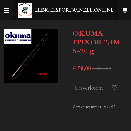
Ga
HENGELSPORTWINKEL.ONLINE
direct
naar
de
OKUMA
hoofdinhoud
EPIXOR 2,4M
5-20 g
€ 58,00
€ 102,00
Uitverkocht
Artikelnummer:
57762