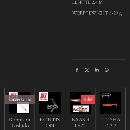
LENGTE 2,4 M
WERPGEWICHT 5-20 g
D
D
S
D
e
e
h
e
l
e
a
l
e
l
r
e
n
e
n
Uitverkocht
Sale!
Robinson
ROBINS
BAAS 3
T.T.SHA
Toshido
ON
L672
D 3.2