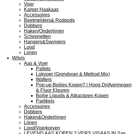
Voer
Karper Haakaas
Accessoires
Beetmelders& Rodpods
Dobbers
Haken/Onderlijnen
Schepnetten
Hangers&Swingers
Lood
Lijnen
Witvis
Aas & Voer
Pallets
Lokvoer (Grondvoer & Method Mix)
Wafters
Pop-up Boilies Kopen? | Hoog Drijfvermogen
& Fluor Kleuren
Boilie Liquids & Attractoren Kopen
Partikels
Accessoires
Dobbers
Haken&Onderlijnen
Lijnen
Lood/Voerkorven
LEVEND AAS KOPEN ? VERS VISAAS IN Sas