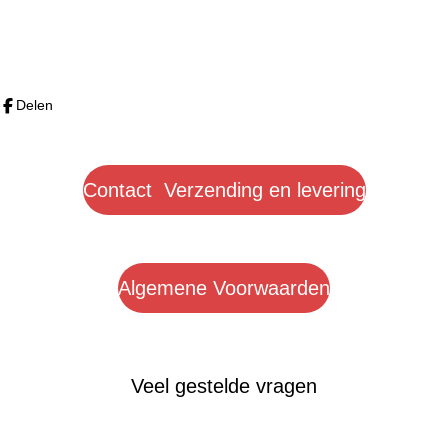
l
e
a
l
e
l
r
e
n
e
n
Delen
Contact Verzending en levering
Algemene Voorwaarden
Veel gestelde vragen