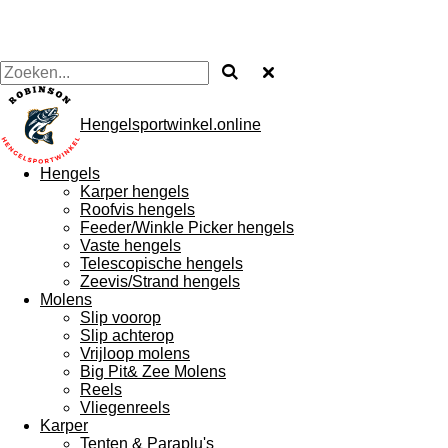
Hengelsportwinkel.online
Hengels
Karper hengels
Roofvis hengels
Feeder/Winkle Picker hengels
Vaste hengels
Telescopische hengels
Zeevis/Strand hengels
Molens
Slip voorop
Slip achterop
Vrijloop molens
Big Pit& Zee Molens
Reels
Vliegenreels
Karper
Tenten & Paraplu's