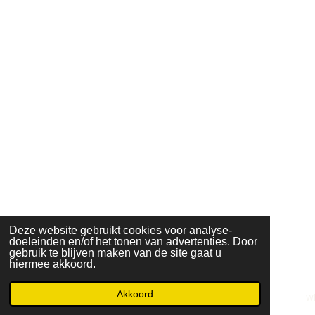
Deze website gebruikt cookies voor analyse-
doeleinden en/of het tonen van advertenties. Door
gebruik te blijven maken van de site gaat u
hiermee akkoord.
Akkoord
E-mailadres
Telefoonnummer
Kaart
W