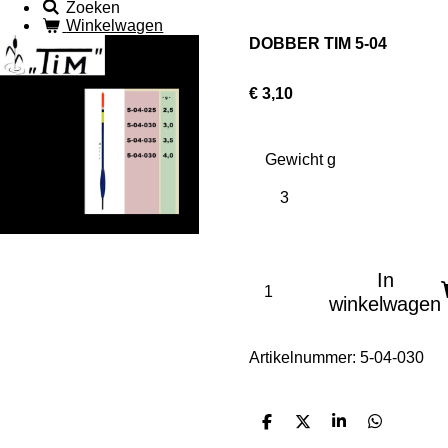
Zoeken
Winkelwagen
DOBBER TIM 5-04
€ 3,10
Gewicht g
In
winkelwagen
Artikelnummer:
5-04-030
D
D
S
D
e
e
h
e