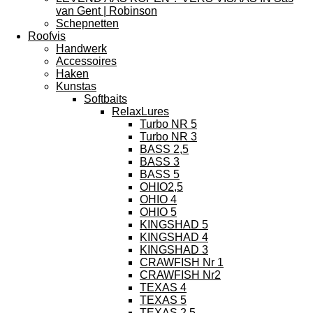
van Gent | Robinson
Schepnetten
Roofvis
Handwerk
Accessoires
Haken
Kunstas
Softbaits
RelaxLures
Turbo NR 5
Turbo NR 3
BASS 2,5
BASS 3
BASS 5
OHIO2,5
OHIO 4
OHIO 5
KINGSHAD 5
KINGSHAD 4
KINGSHAD 3
CRAWFISH Nr 1
CRAWFISH Nr2
TEXAS 4
TEXAS 5
TEXAS 2,5