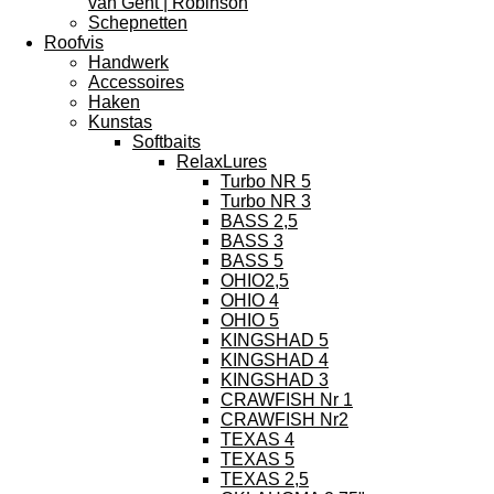
van Gent | Robinson
Schepnetten
Roofvis
Handwerk
Accessoires
Haken
Kunstas
Softbaits
RelaxLures
Turbo NR 5
Turbo NR 3
BASS 2,5
BASS 3
BASS 5
OHIO2,5
OHIO 4
OHIO 5
KINGSHAD 5
KINGSHAD 4
KINGSHAD 3
CRAWFISH Nr 1
CRAWFISH Nr2
TEXAS 4
TEXAS 5
TEXAS 2,5