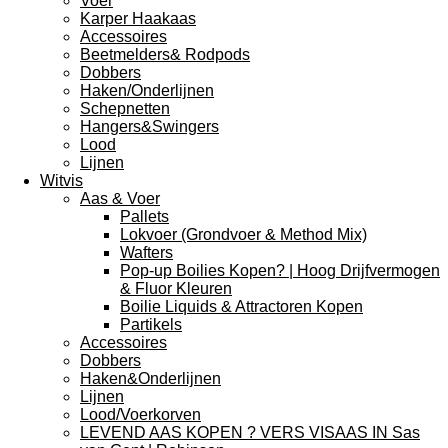
Voer
Karper Haakaas
Accessoires
Beetmelders& Rodpods
Dobbers
Haken/Onderlijnen
Schepnetten
Hangers&Swingers
Lood
Lijnen
Witvis
Aas & Voer
Pallets
Lokvoer (Grondvoer & Method Mix)
Wafters
Pop-up Boilies Kopen? | Hoog Drijfvermogen
& Fluor Kleuren
Boilie Liquids & Attractoren Kopen
Partikels
Accessoires
Dobbers
Haken&Onderlijnen
Lijnen
Lood/Voerkorven
LEVEND AAS KOPEN ? VERS VISAAS IN Sas