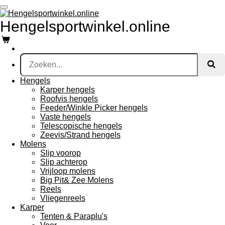
Ga
direct
Hengelsportwinkel.online
naar
de
hoofdinhoud
Hengels
Karper hengels
Roofvis hengels
Feeder/Winkle Picker hengels
Vaste hengels
Telescopische hengels
Zeevis/Strand hengels
Molens
Slip voorop
Slip achterop
Vrijloop molens
Big Pit& Zee Molens
Reels
Vliegenreels
Karper
Tenten & Paraplu's