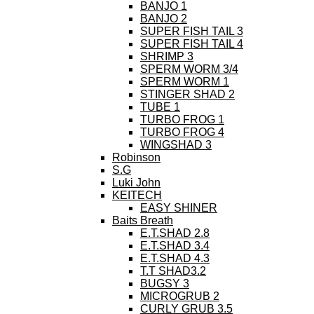
BANJO 1
BANJO 2
SUPER FISH TAIL 3
SUPER FISH TAIL 4
SHRIMP 3
SPERM WORM 3/4
SPERM WORM 1
STINGER SHAD 2
TUBE 1
TURBO FROG 1
TURBO FROG 4
WINGSHAD 3
Robinson
S.G
Luki John
KEITECH
EASY SHINER
Baits Breath
E.T.SHAD 2.8
E.T.SHAD 3.4
E.T.SHAD 4.3
T.T SHAD3.2
BUGSY 3
MICROGRUB 2
CURLY GRUB 3.5