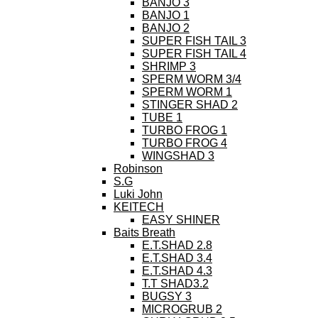
BANJO 3
BANJO 1
BANJO 2
SUPER FISH TAIL 3
SUPER FISH TAIL 4
SHRIMP 3
SPERM WORM 3/4
SPERM WORM 1
STINGER SHAD 2
TUBE 1
TURBO FROG 1
TURBO FROG 4
WINGSHAD 3
Robinson
S.G
Luki John
KEITECH
EASY SHINER
Baits Breath
E.T.SHAD 2.8
E.T.SHAD 3.4
E.T.SHAD 4.3
T.T SHAD3.2
BUGSY 3
MICROGRUB 2