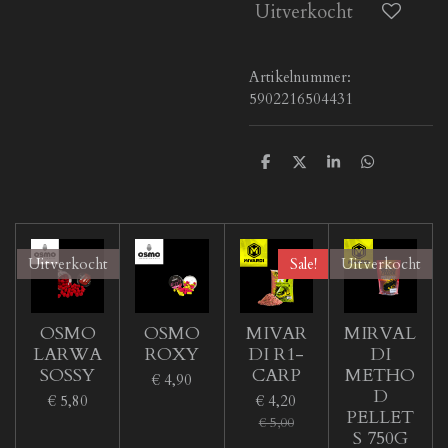
Uitverkocht
Artikelnummer:
5902216504431
D
D
S
D
e
e
h
e
l
e
a
l
e
l
r
e
n
e
n
Uitverkocht
Sale!
Uitverkocht
OSMO
OSMO
MIVAR
MIRVAL
LARWA
ROXY
DI R1-
DI
SOSSY
CARP
METHO
€ 4,90
D
€ 5,80
€ 4,20
PELLET
€ 5,00
S 750G