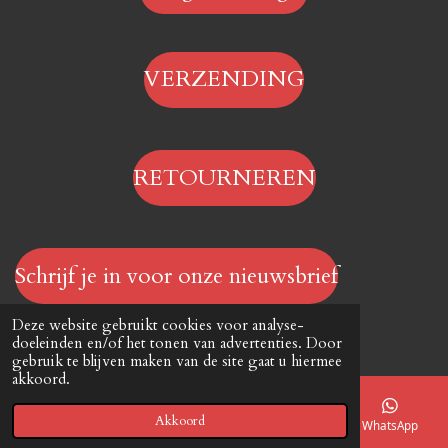
VERZENDING
RETOURNEREN
Schrijf je in voor onze nieuwsbrief
© 2023 - 2026 Hengelsportwinkel.online
Deze website gebruikt cookies voor analyse-
Powered by
JouwWeb
doeleinden en/of het tonen van advertenties. Door
gebruik te blijven maken van de site gaat u hiermee
akkoord.
Akkoord
E-mailadres
Telefoonnummer
Kaart
WhatsApp