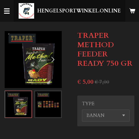
Ga
HENGELSPORTWINKEL.ONLINE
direct
naar
de
TRAPER
hoofdinhoud
METHOD
FEEDER
READY 750 GR
€ 5,00
€ 7,00
TYPE