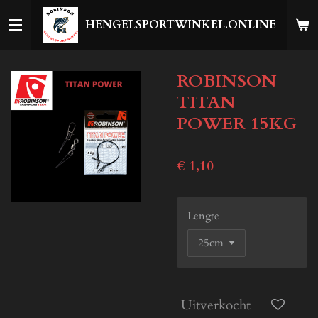
Ga
HENGELSPORTWINKEL.ONLINE
direct
naar
de
ROBINSON
hoofdinhoud
TITAN
POWER 15KG
€ 1,10
Lengte
Uitverkocht