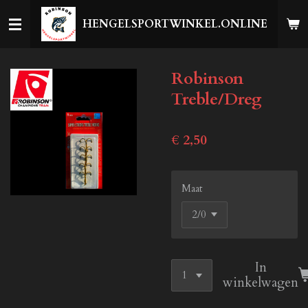
Ga
HENGELSPORTWINKEL.ONLINE
direct
naar
de
Robinson
hoofdinhoud
Treble/Dreg
€ 2,50
Maat
In
winkelwagen