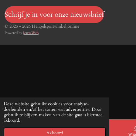
Schrijf je in voor onze nieuwsbrief
© 2023 - 2026 Hengelsportwinkel.online
Powered by
JouwWeb
Deze website gebruikt cookies voor analyse-
doeleinden en/of het tonen van advertenties. Door
gebruik te blijven maken van de site gaat u hiermee
akkoord.
Akkoord
E-mailadres
Telefoonnummer
Kaart
Wha