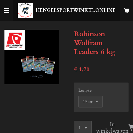
Ga
HENGELSPORTWINKEL.ONLINE
direct
naar
de
Robinson
hoofdinhoud
Wolfram
Leaders 6 kg
€ 1,70
Lengte
In
winkelwagen