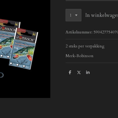
In winkelwage
Artikelnummer:
59042775407
2 stuks per verpakking
Merk-Robinson
D
D
S
e
e
h
l
e
a
e
l
r
n
e