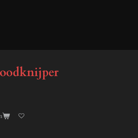
oodknijper
n