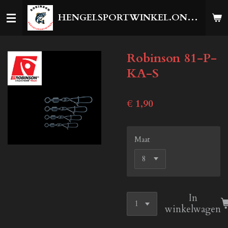
Ga
HENGELSPORTWINKEL.ONLINE
direct
naar
de
Robinson 81-P-
hoofdinhoud
KA-S
€ 1,90
Maat
In
winkelwagen