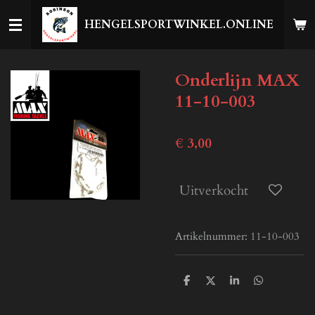
Ga
HENGELSPORTWINKEL.ONLINE
direct
naar
de
Onderlijn MAX
hoofdinhoud
11-10-003
€ 3,00
Uitverkocht
Artikelnummer:
11-10-003
D
D
S
D
e
e
h
e
l
e
a
l