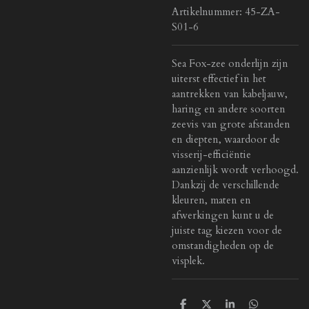
Artikelnummer:
45-ZA-
S01-6
Sea Fox-zee onderlijn zijn
uiterst effectief in het
aantrekken van kabeljauw,
haring en andere soorten
zeevis van grote afstanden
en diepten, waardoor de
visserij-efficiëntie
aanzienlijk wordt verhoogd.
Dankzij de verschillende
kleuren, maten en
afwerkingen kunt u de
juiste tag kiezen voor de
omstandigheden op de
visplek.
D
D
S
D