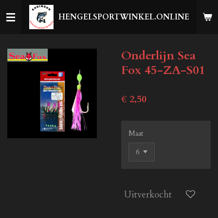
Ga
HENGELSPORTWINKEL.ONLINE
direct
naar
de
Onderlijn Sea
hoofdinhoud
Fox 45-ZA-S01
€ 2,50
Maat
Uitverkocht