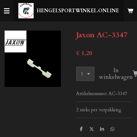
Ga
HENGELSPORTWINKEL.ONLINE
direct
naar
de
Jaxon AC-3347
hoofdinhoud
€ 1,20
In
winkelwagen
Artikelnummer:
AC-3347
2 stuks per verpakking
D
D
S
D
e
e
h
e