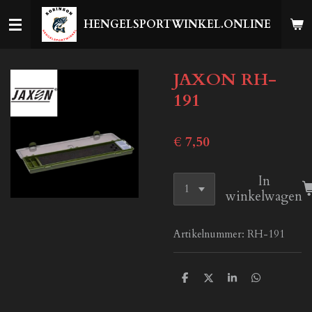
Ga
HENGELSPORTWINKEL.ONLINE
direct
naar
de
JAXON RH-
hoofdinhoud
191
€ 7,50
In
winkelwagen
Artikelnummer:
RH-191
D
D
S
D
e
e
h
e
l
e
a
l