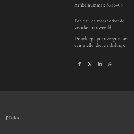
Artikelnummer:
S335-08
Een van de meest erkende
vishaken ter wereld.
De scherpe punt zorgt voor
een snelle, diepe inhaking.
D
D
S
D
e
e
h
e
l
e
a
l
e
l
r
e
n
e
n
Delen