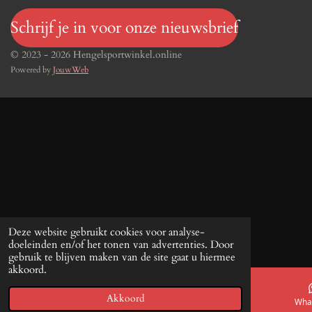
Schrijf je in voor onze nieuwsbrief
© 2023 - 2026 Hengelsportwinkel.online
Powered by
JouwWeb
Deze website gebruikt cookies voor analyse-
doeleinden en/of het tonen van advertenties. Door
gebruik te blijven maken van de site gaat u hiermee
akkoord.
Akkoord
E-mailadres
Telefoonnummer
Kaart
Wha