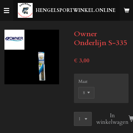
Ga
HENGELSPORTWINKEL.ONLINE
direct
naar
de
Owner
hoofdinhoud
Onderlijn S-335
€ 3,00
Maat
In
winkelwagen