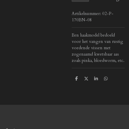
Artikelnummer:
02-P-
170BN-08
Een haakmodel bedoeld
voor het vangen van rustig
voedende vissen met
zogenaamd kwetsbaar aas
zoals pinka, bloedworm, etc.
D
D
S
D
e
e
h
e
l
e
a
l
e
l
r
e
n
e
n