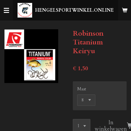
Ga
HENGELSPORTWINKEL.ONLINE
direct
naar
de
Robinson
hoofdinhoud
Titanium
Keiryu
€ 1,50
Maat
In
winkelwagen