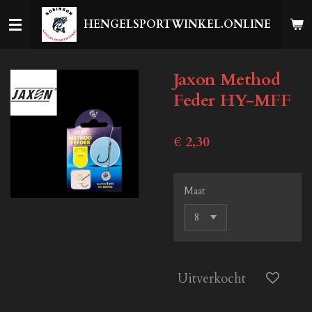
Ga
HENGELSPORTWINKEL.ONLINE
direct
naar
de
Jaxon Method
hoofdinhoud
Feder HY-MFF
€ 2,30
Maat
Uitverkocht