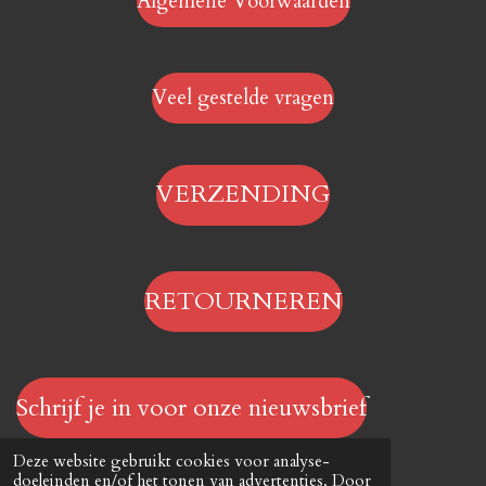
Algemene Voorwaarden
Veel gestelde vragen
VERZENDING
RETOURNEREN
Schrijf je in voor onze nieuwsbrief
© 2023 - 2026 Hengelsportwinkel.online
Deze website gebruikt cookies voor analyse-
Powered by
JouwWeb
doeleinden en/of het tonen van advertenties. Door