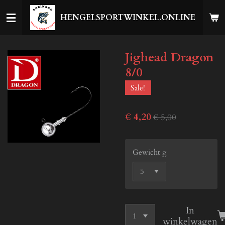
Ga
HENGELSPORTWINKEL.ONLINE
direct
naar
de
Jighead Dragon
hoofdinhoud
8/0
Sale!
€ 4,20
€ 5,00
Gewicht g
In
winkelwagen