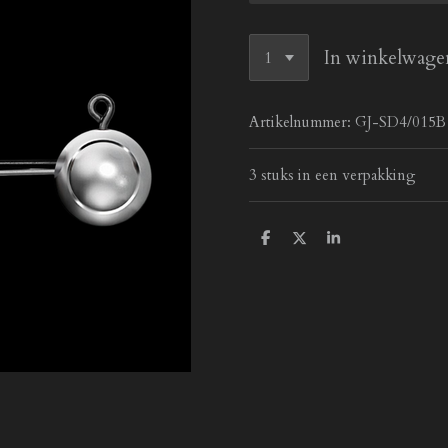
In winkelwage
Artikelnummer:
GJ-SD4/015B
3 stuks in een verpakking
D
D
S
e
e
h
l
e
a
e
l
r
n
e