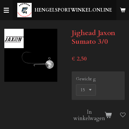
Ga
HENGELSPORTWINKEL.ONLINE
direct
naar
de
Jighead Jaxon
hoofdinhoud
Sumato 3/0
€ 2,50
Gewicht g
In
winkelwagen