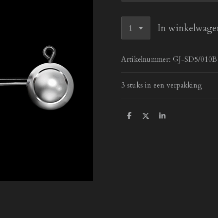
In winkelwage
Artikelnummer:
GJ-SD5/010B
3 stuks in een verpakking
D
D
S
e
e
h
l
e
a
e
l
r
n
e