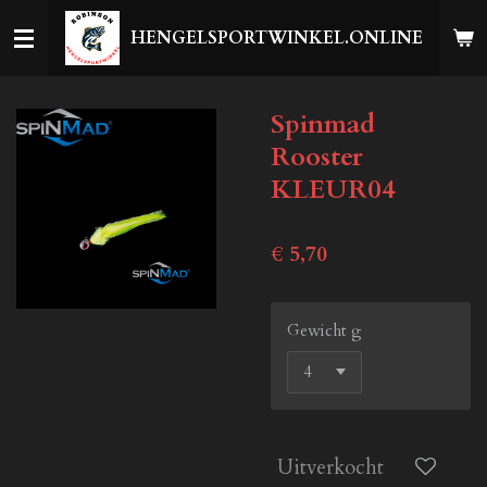
Ga
HENGELSPORTWINKEL.ONLINE
direct
naar
de
Spinmad
hoofdinhoud
Rooster
KLEUR04
€ 5,70
Gewicht g
Uitverkocht