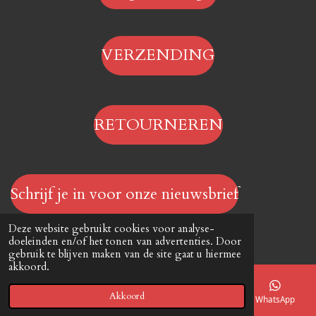
VERZENDING
RETOURNEREN
Schrijf je in voor onze nieuwsbrief
© 2023 - 2026 Hengelsportwinkel.online
Deze website gebruikt cookies voor analyse-
Powered by
JouwWeb
doeleinden en/of het tonen van advertenties. Door
gebruik te blijven maken van de site gaat u hiermee
akkoord.
Akkoord
E-mailadres
Telefoonnummer
Kaart
WhatsApp