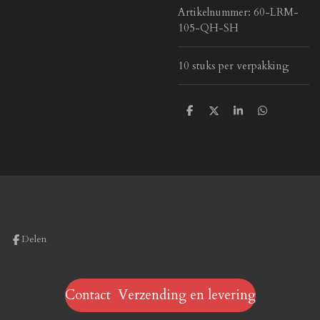
Artikelnummer:
60-LRM-
105-QH-SH
10 stuks per verpakking
D
D
S
D
e
e
h
e
l
e
a
l
e
l
r
e
n
e
n
Delen
Contact Verzending en levering