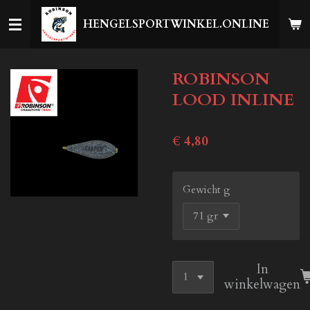
Ga
HENGELSPORTWINKEL.ONLINE
direct
naar
de
ROBINSON
hoofdinhoud
LOOD INLINE
€ 4,80
Gewicht g
In
winkelwagen